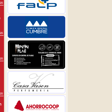
026
e
026
026
026
n