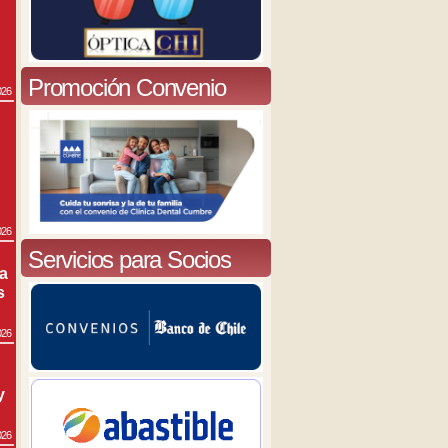
Promoción Convenio
026
026
Servicios para Socios
ra
s
026
y
026