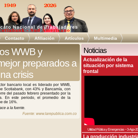
Contacto
Afiliación
Artículos
Multimedia
cos WWB y
Noticias
Actualización de la
mejor preparados a
situación por sistema
frontal
na crisis
ctor bancario local es liderado por WWB,
gue Scotiabank, con 43% y Bancamía, con
erre del pasado febrero presentado por la
a. En este periodo, el promedio de la
fue de 16%.
ace a la fuente.
Fuente: www.larepublica.com.co
Utilidad Pública y Emergencias
~
3-Ago-2
La producción industri