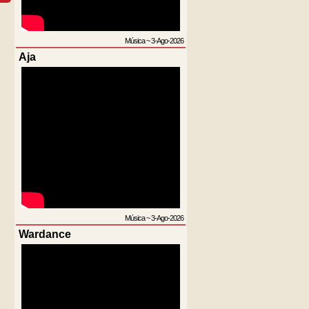
Música
~
3-Ago-2026
Aja
Música
~
3-Ago-2026
Wardance