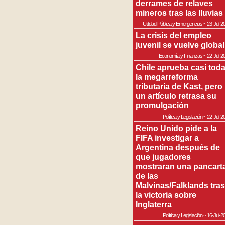
derrames de relaves
mineros tras las lluvias
Utilidad Pública y Emergencias
~
23-Jul-2
La crisis del empleo
juvenil se vuelve global
Economía y Finanzas
~
22-Jul-2
Chile aprueba casi tod
la megarreforma
tributaria de Kast, pero
un artículo retrasa su
promulgación
Política y Legislación
~
22-Jul-2
Reino Unido pide a la
FIFA investigar a
Argentina después de
que jugadores
mostraran una pancart
de las
Malvinas/Falklands tras
la victoria sobre
Inglaterra
Política y Legislación
~
16-Jul-2