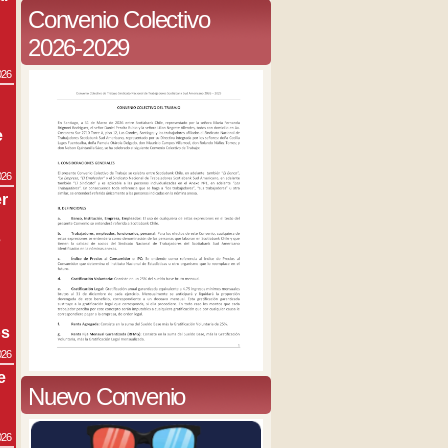
Convenio Colectivo
2026-2029
026
e
026
r
s
os
026
e
Nuevo Convenio
026