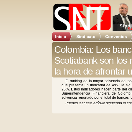
Inicio
Sindicato
Convenios
Colombia: Los ban
Scotiabank son los 
la hora de afrontar u
El ranking de la mayor solvencia del se
que presenta un indicador de 49%; le si
26%. Estos indicadores hacen parte del ci
Superintendencia Financiera de Colombi
solvencia reportado por el total de bancos 
Puedes leer este artículo siguiendo el enl