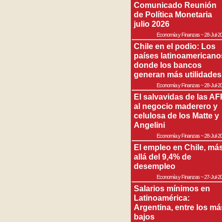
Comunicado Reunión
de Política Monetaria
julio 2026
Economía y Finanzas
~
28-Jul-2
Chile en el podio: Los
países latinoamericano
donde los bancos
generan más utilidades
Economía y Finanzas
~
28-Jul-2
El salvavidas de las AF
al negocio maderero y
celulosa de los Matte y
Angelini
Economía y Finanzas
~
28-Jul-2
El empleo en Chile, má
allá del 9,4% de
desempleo
Economía y Finanzas
~
27-Jul-2
Salarios mínimos en
Latinoamérica:
Argentina, entre los má
bajos