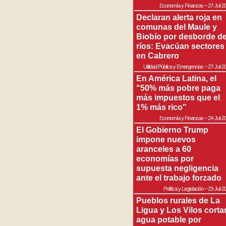
Economía y Finanzas
~
27-Jul-2
Declaran alerta roja en
comunas del Maule y
Biobío por desborde d
ríos: Evacúan sectores
en Cabrero
Utilidad Pública y Emergencias
~
27-Jul-2
En América Latina, el
"50% más pobre paga
más impuestos que el
1% más rico"
Economía y Finanzas
~
24-Jul-2
El Gobierno Trump
impone nuevos
aranceles a 60
economías por
supuesta negligencia
ante el trabajo forzado
Política y Legislación
~
23-Jul-2
Pueblos rurales de La
Ligua y Los Vilos corta
agua potable por