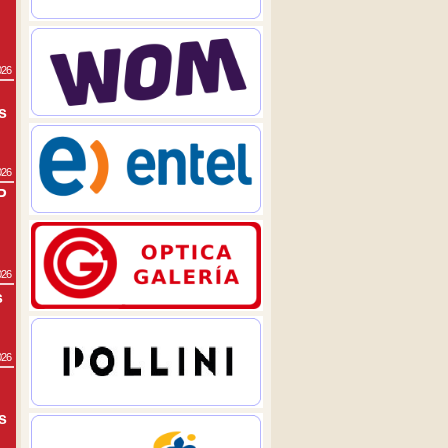
026
s
026
P
026
s
026
s