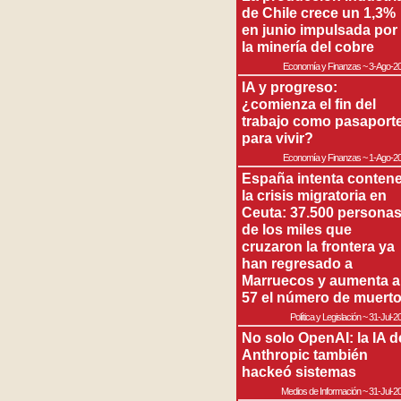
de Chile crece un 1,3%
en junio impulsada por
la minería del cobre
Economía y Finanzas
~
3-Ago-2
IA y progreso:
¿comienza el fin del
trabajo como pasaport
para vivir?
Economía y Finanzas
~
1-Ago-2
España intenta contene
la crisis migratoria en
Ceuta: 37.500 persona
de los miles que
cruzaron la frontera ya
han regresado a
Marruecos y aumenta a
57 el número de muert
Política y Legislación
~
31-Jul-2
No solo OpenAI: la IA d
Anthropic también
hackeó sistemas
Medios de Información
~
31-Jul-2