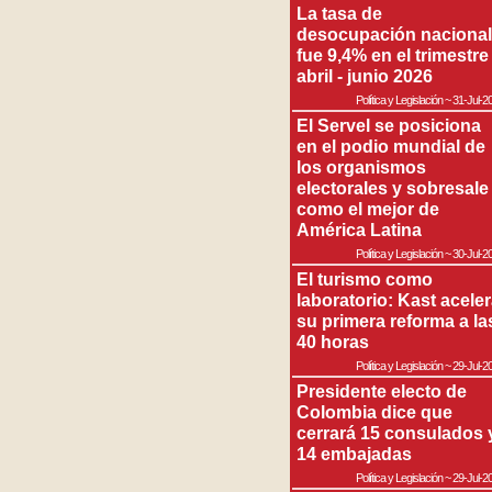
La tasa de
desocupación nacional
fue 9,4% en el trimestre
abril - junio 2026
Política y Legislación
~
31-Jul-2
El Servel se posiciona
en el podio mundial de
los organismos
electorales y sobresale
como el mejor de
América Latina
Política y Legislación
~
30-Jul-2
El turismo como
laboratorio: Kast acele
su primera reforma a la
40 horas
Política y Legislación
~
29-Jul-2
Presidente electo de
Colombia dice que
cerrará 15 consulados 
14 embajadas
Política y Legislación
~
29-Jul-2