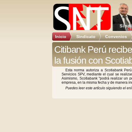
Inicio
Sindicato
Convenios
Citibank Perú recibe
la fusión con Scoti
Esta norma autoriza a Scotiabank Perú
Servicios SPV, mediante el cual se realizar
Asimismo, Scotiabank "podrá realizar un p
empresa, en la misma fecha y de manera inm
Puedes leer este artículo siguiendo el enl