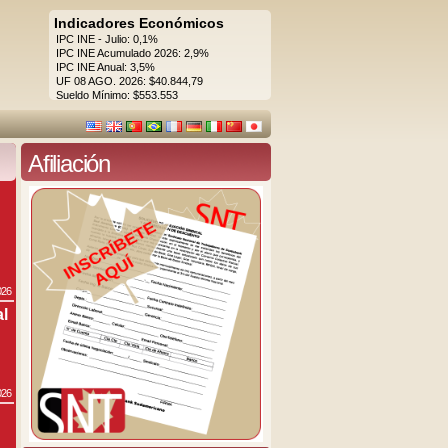
Indicadores Económicos
IPC INE - Julio: 0,1%
IPC INE Acumulado 2026: 2,9%
IPC INE Anual: 3,5%
UF 08 AGO. 2026: $40.844,79
Sueldo Mínimo: $553.553
Afiliación
026
al
026