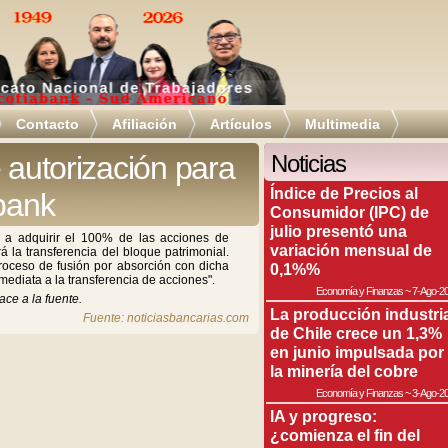
Contacto
Afiliación
Artículos
Multimedia
 autorización para
Noticias
Índice de Precios al
abank
Consumidor (IPC) de
julio presentó una
 a adquirir el 100% de las acciones de
variación mensual de
á la transferencia del bloque patrimonial.
roceso de fusión por absorción con dicha
0,1%%
ediata a la transferencia de acciones".
Economía y Finanzas
~
7-Ago-2
ace a la fuente.
La producción industri
Fuente: noticiasbancarias.com
de Chile crece un 1,3%
en junio impulsada por
la minería del cobre
Economía y Finanzas
~
3-Ago-2
IA y progreso:
¿comienza el fin del