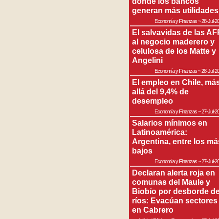
donde los bancos
generan más utilidades
Economía y Finanzas
~
28-Jul-2
El salvavidas de las AF
al negocio maderero y
celulosa de los Matte y
Angelini
Economía y Finanzas
~
28-Jul-2
El empleo en Chile, má
allá del 9,4% de
desempleo
Economía y Finanzas
~
27-Jul-2
Salarios mínimos en
Latinoamérica:
Argentina, entre los má
bajos
Economía y Finanzas
~
27-Jul-2
Declaran alerta roja en
comunas del Maule y
Biobío por desborde d
ríos: Evacúan sectores
en Cabrero