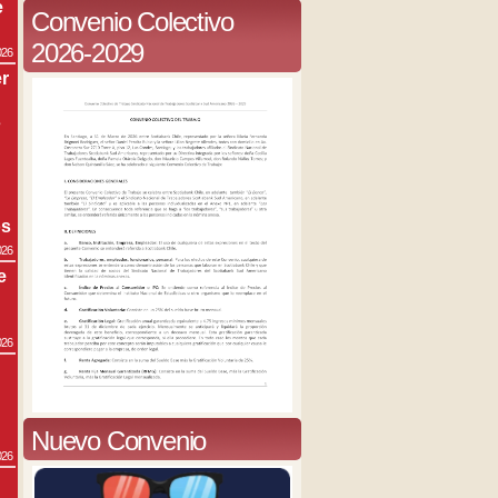
e
Convenio Colectivo
2026-2029
026
r
s
os
026
e
026
Nuevo Convenio
026