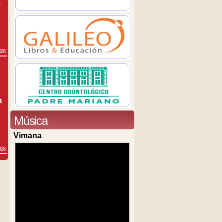
a
026
a
Música
Vimana
026