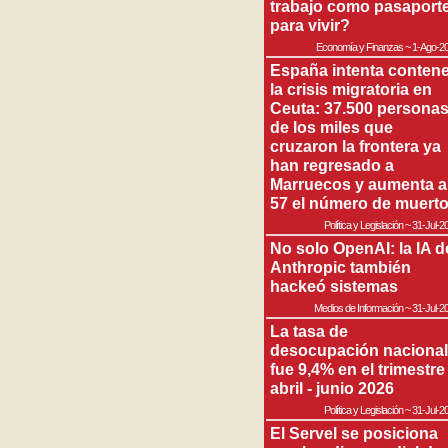
trabajo como pasaport
para vivir?
Economía y Finanzas
~
1-Ago-2
España intenta contene
la crisis migratoria en
Ceuta: 37.500 persona
de los miles que
cruzaron la frontera ya
han regresado a
Marruecos y aumenta a
57 el número de muert
Política y Legislación
~
31-Jul-2
No solo OpenAI: la IA d
Anthropic también
hackeó sistemas
Medios de Información
~
31-Jul-2
La tasa de
desocupación nacional
fue 9,4% en el trimestre
abril - junio 2026
Política y Legislación
~
31-Jul-2
El Servel se posiciona