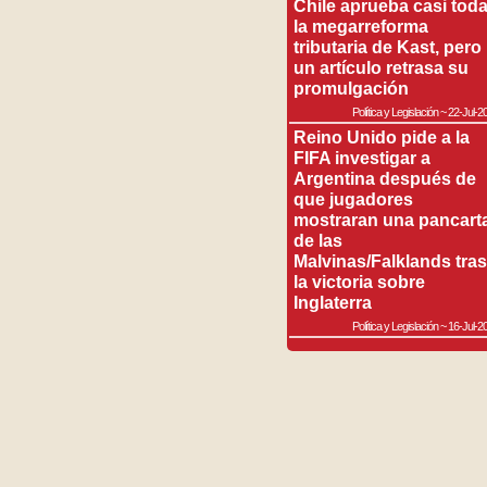
Chile aprueba casi tod
la megarreforma
tributaria de Kast, pero
un artículo retrasa su
promulgación
Política y Legislación
~
22-Jul-2
Reino Unido pide a la
FIFA investigar a
Argentina después de
que jugadores
mostraran una pancart
de las
Malvinas/Falklands tras
la victoria sobre
Inglaterra
Política y Legislación
~
16-Jul-2