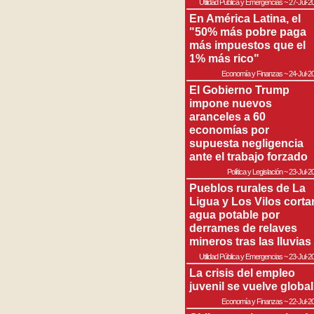
Utilidad Pública y Emergencias
~
27-Jul-2
En América Latina, el
"50% más pobre paga
más impuestos que el
1% más rico"
Economía y Finanzas
~
24-Jul-2
El Gobierno Trump
impone nuevos
aranceles a 60
economías por
supuesta negligencia
ante el trabajo forzado
Política y Legislación
~
23-Jul-2
Pueblos rurales de La
Ligua y Los Vilos corta
agua potable por
derrames de relaves
mineros tras las lluvias
Utilidad Pública y Emergencias
~
23-Jul-2
La crisis del empleo
juvenil se vuelve global
Economía y Finanzas
~
22-Jul-2