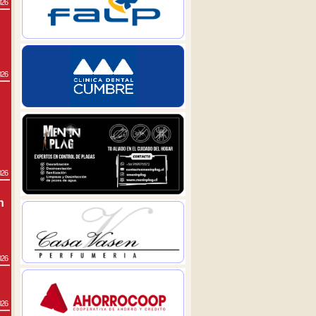
026
026
026
n
026
026