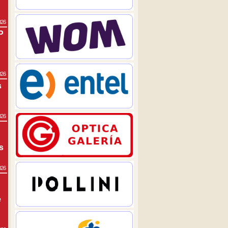
026
P
026
s
026
s
026
e