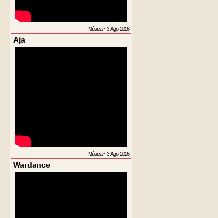
Música
~
3-Ago-2026
Aja
Música
~
3-Ago-2026
Wardance