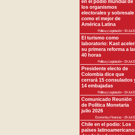
en el podio mundial de
los organismos
electorales y sobresale
como el mejor de
América Latina
Política y Legislación
~
30-Jul-2
El turismo como
laboratorio: Kast acele
su primera reforma a la
40 horas
Política y Legislación
~
29-Jul-2
Presidente electo de
Colombia dice que
cerrará 15 consulados 
14 embajadas
Política y Legislación
~
29-Jul-2
Comunicado Reunión
de Política Monetaria
julio 2026
Economía y Finanzas
~
28-Jul-2
Chile en el podio: Los
países latinoamericano