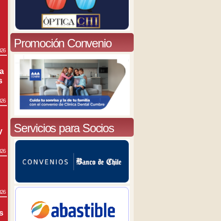
Promoción Convenio
026
ra
s
026
Servicios para Socios
y
026
026
s