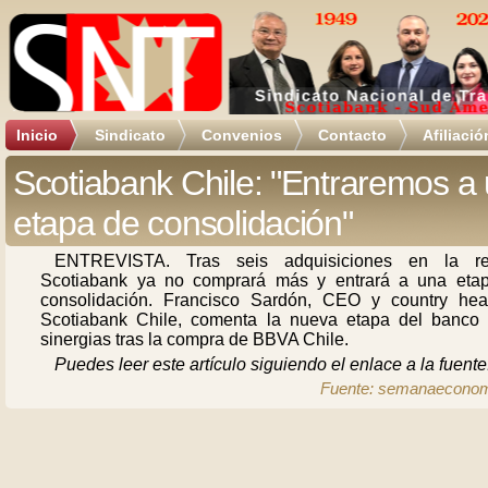
Inicio
Sindicato
Convenios
Contacto
Afiliació
Scotiabank Chile: "Entraremos a
etapa de consolidación"
ENTREVISTA. Tras seis adquisiciones en la re
Scotiabank ya no comprará más y entrará a una eta
consolidación. Francisco Sardón, CEO y country he
Scotiabank Chile, comenta la nueva etapa del banco 
sinergias tras la compra de BBVA Chile.
Puedes leer este artículo siguiendo el enlace a la fuente
Fuente: semanaecono