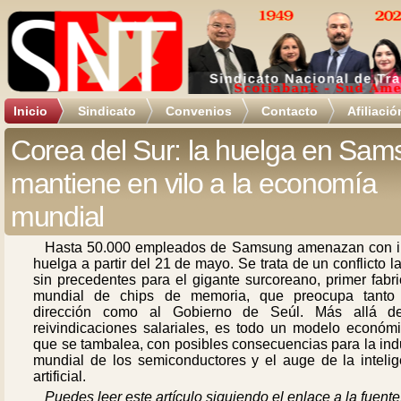
Inicio
Sindicato
Convenios
Contacto
Afiliació
Corea del Sur: la huelga en Sa
mantiene en vilo a la economía
mundial
Hasta 50.000 empleados de Samsung amenazan con ir
huelga a partir del 21 de mayo. Se trata de un conflicto l
sin precedentes para el gigante surcoreano, primer fabr
mundial de chips de memoria, que preocupa tanto
dirección como al Gobierno de Seúl. Más allá d
reivindicaciones salariales, es todo un modelo económi
que se tambalea, con posibles consecuencias para la ind
mundial de los semiconductores y el auge de la intelig
artificial.
Puedes leer este artículo siguiendo el enlace a la fuente