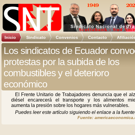
Inicio
Sindicato
Convenios
Contacto
Afiliació
Los sindicatos de Ecuador conv
protestas por la subida de los
combustibles y el deterioro
económico
El Frente Unitario de Trabajadores denuncia que el al
diésel encarecerá el transporte y los alimentos mie
aumenta la presión sobre los hogares más vulnerables.
Puedes leer este artículo siguiendo el enlace a la fuente
Fuente: americaeconomica