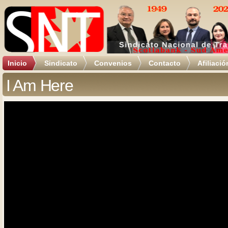
Inicio
Sindicato
Convenios
Contacto
Afiliació
I Am Here