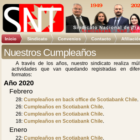
Inicio
Sindicato
Convenios
Contacto
Afiliació
Nuestros Cumpleaños
A través de los años, nuestro sindicato realiza múlt
actividades que van quedando registradas en difer
formatos:
Año 2020
Febrero
28:
Cumpleaños en back office de Scotiabank Chile
.
26:
Cumpleaños en Scotiabank Chile
.
26:
Cumpleaños en Scotiabank Chile
.
18:
Cumpleaños en Scotiabank Chile
.
Enero
22:
Cumpleaños en Scotiabank Chile
.