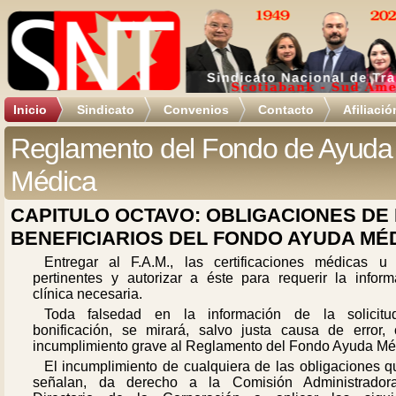
Inicio
Sindicato
Convenios
Contacto
Afiliació
Reglamento del Fondo de Ayuda
Médica
CAPITULO OCTAVO: OBLIGACIONES DE
BENEFICIARIOS DEL FONDO AYUDA MÉ
Entregar al F.A.M., las certificaciones médicas u 
pertinentes y autorizar a éste para requerir la inform
clínica necesaria.
Toda falsedad en la información de la solicit
bonificación, se mirará, salvo justa causa de error,
incumplimiento grave al Reglamento del Fondo Ayuda Mé
El incumplimiento de cualquiera de las obligaciones q
señalan, da derecho a la Comisión Administrador