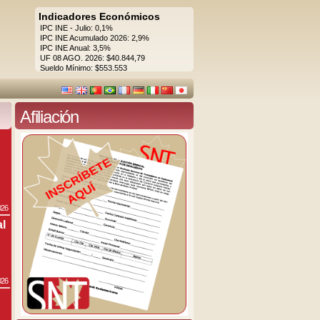
Indicadores Económicos
IPC INE - Julio: 0,1%
IPC INE Acumulado 2026: 2,9%
IPC INE Anual: 3,5%
UF 08 AGO. 2026: $40.844,79
Sueldo Mínimo: $553.553
Afiliación
026
al
026