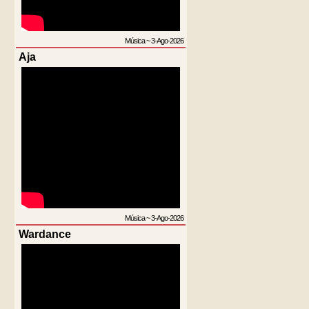
Música
~
3-Ago-2026
Aja
Música
~
3-Ago-2026
Wardance