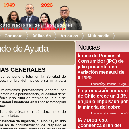
Contacto
Afiliación
Artículos
Multimedia
ndo de Ayuda
Noticias
Índice de Precios al
Consumidor (IPC) de
julio presentó una
MAS GENERALES
variación mensual de
 de su puño y letra en la Solicitud de
0,1%%
ico, nombre del médico y su firma para
Economía y Finanzas
~
7-Ago-2
La producción industri
 tratamientos permanentes deberán ser
camentos a permanencia, tal calidad debe
de Chile crece un 1,3%
dica y solicitud de reembolso, la que se
en junio impulsada por
iado deberá mantener en su poder fotocopias
ones.
la minería del cobre
 calidad de préstamo ningún documento de
Economía y Finanzas
~
3-Ago-2
a canceladas.
IA y progreso:
r atención de urgencia, que no hayan sido
¿comienza el fin del
nar en la documentación de respaldo el