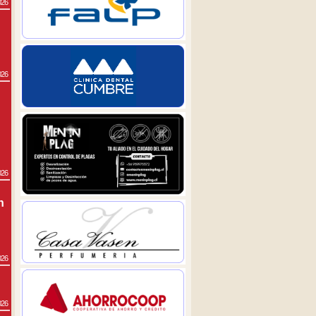
026
026
026
n
026
026