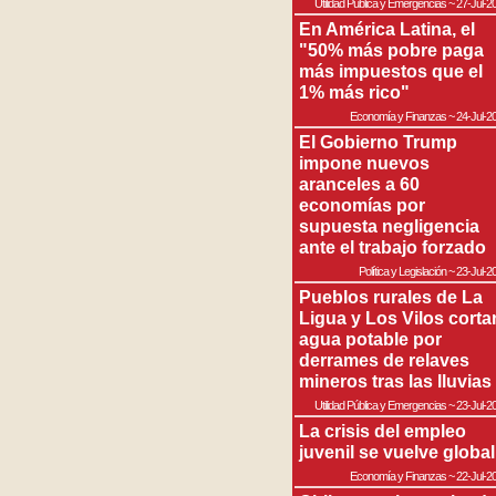
Utilidad Pública y Emergencias
~
27-Jul-2
En América Latina, el
"50% más pobre paga
más impuestos que el
1% más rico"
Economía y Finanzas
~
24-Jul-2
El Gobierno Trump
impone nuevos
aranceles a 60
economías por
supuesta negligencia
ante el trabajo forzado
Política y Legislación
~
23-Jul-2
Pueblos rurales de La
Ligua y Los Vilos corta
agua potable por
derrames de relaves
mineros tras las lluvias
Utilidad Pública y Emergencias
~
23-Jul-2
La crisis del empleo
juvenil se vuelve global
Economía y Finanzas
~
22-Jul-2