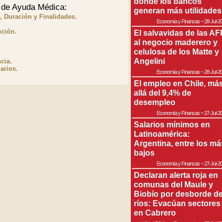
donde los bancos
 de Ayuda Médica:
generan más utilidades
, Duración y Finalidades.
Economía y Finanzas
~
28-Jul-2
ución.
El salvavidas de las AF
al negocio maderero y
celulosa de los Matte y
Angelini
cia.
arios.
Economía y Finanzas
~
28-Jul-2
El empleo en Chile, má
allá del 9,4% de
desempleo
Economía y Finanzas
~
27-Jul-2
Salarios mínimos en
Latinoamérica:
Argentina, entre los má
bajos
Economía y Finanzas
~
27-Jul-2
Declaran alerta roja en
comunas del Maule y
Biobío por desborde d
ríos: Evacúan sectores
en Cabrero