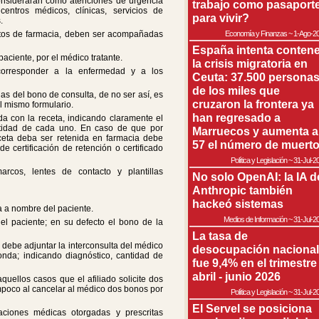
considerarán como atenciones de urgencia
trabajo como pasaport
centros médicos, clínicas, servicios de
para vivir?
.
stos de farmacia, deben ser acompañadas
Economía y Finanzas
~
1-Ago-2
España intenta contene
aciente, por el médico tratante.
la crisis migratoria en
corresponder a la enfermedad y a los
Ceuta: 37.500 persona
de los miles que
s del bono de consulta, de no ser así, es
cruzaron la frontera ya
l mismo formulario.
han regresado a
da con la receta, indicando claramente el
ntidad de cada uno. En caso de que por
Marruecos y aumenta a
ceta deba ser retenida en farmacia debe
57 el número de muert
e certificación de retención o certificado
Política y Legislación
~
31-Jul-2
arcos, lentes de contacto y plantillas
No solo OpenAI: la IA d
Anthropic también
hackeó sistemas
da a nombre del paciente.
Medios de Información
~
31-Jul-2
el paciente; en su defecto el bono de la
La tasa de
 debe adjuntar la interconsulta del médico
desocupación nacional
onda; indicando diagnóstico, cantidad de
fue 9,4% en el trimestre
abril - junio 2026
uellos casos que el afiliado solicite dos
mpoco al cancelar al médico dos bonos por
Política y Legislación
~
31-Jul-2
El Servel se posiciona
aciones médicas otorgadas y prescritas