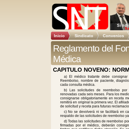
Inicio
Sindicato
Convenios
Reglamento del Fo
Médica
CAPITULO NOVENO: NOR
a) El médico tratante debe consignar
Reembolso, nombre de paciente, diagnóst
cada consulta médica.
b) Las solicitudes de reembolso por
renovadas cada seis meses. Para los medi
consignarse obligatoriamente en receta mé
remitirá en original la primera vez. El afil
de solicitud y receta para futuras reclamaci
c) No se devolverá ni se facilitará en
respaldo de las solicitudes de reembolso y
d) Todas las solicitudes de reembolso po
firmadas por el médico, deberán consig