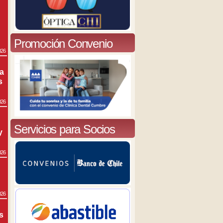
Promoción Convenio
026
ra
s
026
Servicios para Socios
y
026
026
s