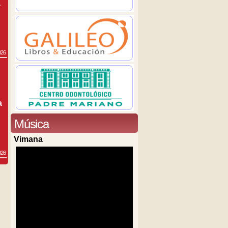
a
026
a
Música
Vimana
026