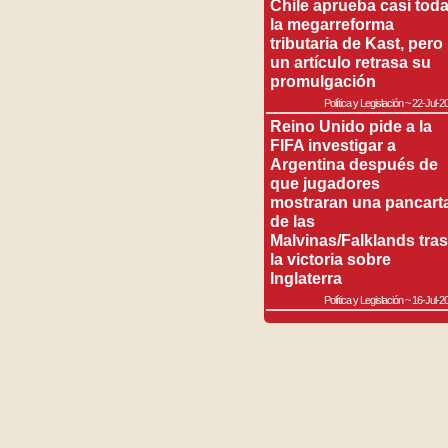
Chile aprueba casi tod
la megarreforma
tributaria de Kast, pero
un artículo retrasa su
promulgación
Política y Legislación
~
22-Jul-2
Reino Unido pide a la
FIFA investigar a
Argentina después de
que jugadores
mostraran una pancart
de las
Malvinas/Falklands tras
la victoria sobre
Inglaterra
Política y Legislación
~
16-Jul-2