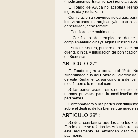
(medicamentos, tratamientos) por o a través
El Fondo de Ayuda no aceptará reempl
ingresada y rechazada.
Con relación a cónyuges no cargas, para
intervenciones quirúrgicas y/o hospitali
generalidad, debe remitir:
- Certificado de matrimonio.
- Certificado del empleador donde
complementario o haya alguna instancia de
- Si tiene seguro, primero debe concurrir
cuenta clínica y liquidación de bonificació
de Bienestar.
ARTICULO 27º :
El Fondo regirá a contar del 1º de N
subordinada a la del Contrato Colectivo de T
de este Reglamento, así como a la de los i
modifiquen o lo reemplacen.
Si las partes acordaren su disolución,
normas previstas para la modificación de
pertinentes.
Corresponderá a las partes constituyent
sobre el destino de los bienes que queden a
ARTICULO 28º :
Se deja constancia que los aportes y cuo
Fondo a que se referían los Artículos transi
este reglamento se entienden definitiv
patrimonio.