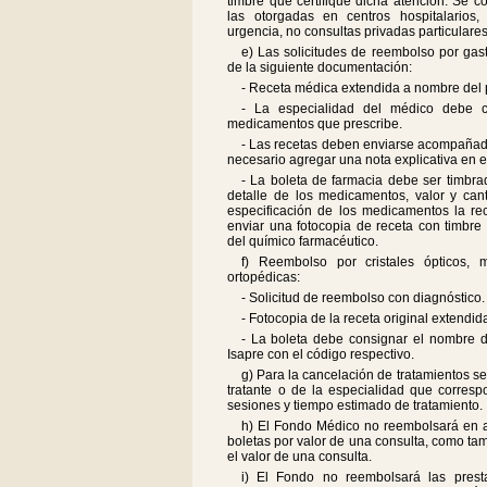
timbre que certifique dicha atención. Se 
las otorgadas en centros hospitalarios, 
urgencia, no consultas privadas particulares
e) Las solicitudes de reembolso por ga
de la siguiente documentación:
- Receta médica extendida a nombre del p
- La especialidad del médico debe 
medicamentos que prescribe.
- Las recetas deben enviarse acompañada
necesario agregar una nota explicativa en e
- La boleta de farmacia debe ser timbra
detalle de los medicamentos, valor y ca
especificación de los medicamentos la re
enviar una fotocopia de receta con timbre d
del químico farmacéutico.
f) Reembolso por cristales ópticos, m
ortopédicas:
- Solicitud de reembolso con diagnóstico.
- Fotocopia de la receta original extendi
- La boleta debe consignar el nombre d
Isapre con el código respectivo.
g) Para la cancelación de tratamientos se
tratante o de la especialidad que corresp
sesiones y tiempo estimado de tratamiento.
h) El Fondo Médico no reembolsará en aq
boletas por valor de una consulta, como ta
el valor de una consulta.
i) El Fondo no reembolsará las prest