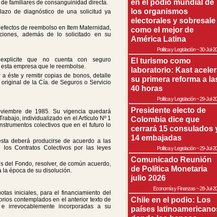
en el podio mundial de
 de familiares de consanguinidad directa.
los organismos
azo de diagnóstico de una solicitud ya
electorales y sobresale
 efectos de reembolso en Item Maternidad,
como el mejor de
zaciones, además de lo solicitado en su
América Latina
Política y Legislación
~
30-Jul-2
 explicite que no cuenta con seguro
El turismo como
 esta empresa que le reembolse.
laboratorio: Kast acele
 a éste y remitir copias de bonos, detalle
su primera reforma a la
n original de la Cía. de Seguros o Servicio
40 horas
Política y Legislación
~
29-Jul-2
Presidente electo de
oviembre de 1985. Su vigencia quedará
rabajo, individualizado en el Artículo Nº 1
Colombia dice que
nstrumentos colectivos que en el futuro lo
cerrará 15 consulados 
14 embajadas
 ésta deberá producirse de acuerdo a las
 los Contratos Colectivos por las leyes
Política y Legislación
~
29-Jul-2
Comunicado Reunión
es del Fondo, resolver, de común acuerdo,
de Política Monetaria
 la época de su disolución.
julio 2026
Economía y Finanzas
~
28-Jul-2
tas iniciales, para el financiamiento del
Chile en el podio: Los
torios contemplados en el anterior texto de
a e irrevocablemente incorporadas a su
países latinoamericano