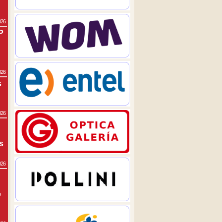
026
P
026
s
026
s
026
e