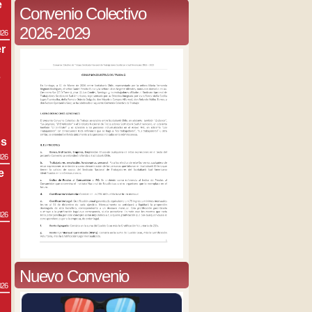
e
Convenio Colectivo
2026-2029
026
r
s
os
026
e
026
Nuevo Convenio
026