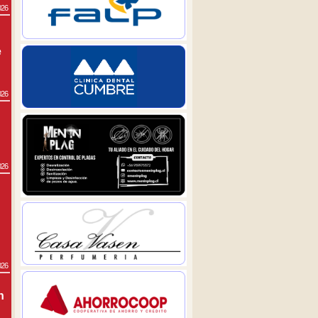
026
e
026
026
026
n