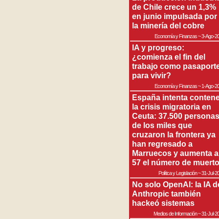
de Chile crece un 1,3%
en junio impulsada por
la minería del cobre
Economía y Finanzas
~
3-Ago-2
IA y progreso:
¿comienza el fin del
trabajo como pasaport
para vivir?
Economía y Finanzas
~
1-Ago-2
España intenta contene
la crisis migratoria en
Ceuta: 37.500 persona
de los miles que
cruzaron la frontera ya
han regresado a
Marruecos y aumenta a
57 el número de muert
Política y Legislación
~
31-Jul-2
No solo OpenAI: la IA d
Anthropic también
hackeó sistemas
Medios de Información
~
31-Jul-2