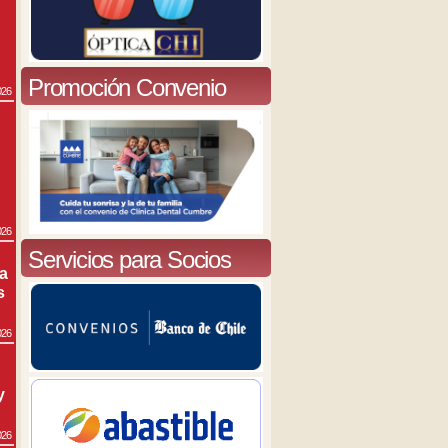
Promoción Convenio
026
026
Servicios para Socios
ra
s
026
y
026