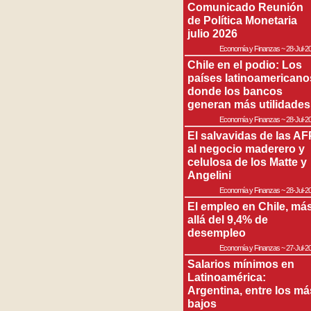
Comunicado Reunión
de Política Monetaria
julio 2026
Economía y Finanzas
~
28-Jul-2
Chile en el podio: Los
países latinoamericano
donde los bancos
generan más utilidades
Economía y Finanzas
~
28-Jul-2
El salvavidas de las AF
al negocio maderero y
celulosa de los Matte y
Angelini
Economía y Finanzas
~
28-Jul-2
El empleo en Chile, má
allá del 9,4% de
desempleo
Economía y Finanzas
~
27-Jul-2
Salarios mínimos en
Latinoamérica:
Argentina, entre los má
bajos