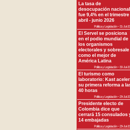
La tasa de
desocupación nacional
fue 9,4% en el trimestre
abril - junio 2026
Política y Legislación
~
31-Jul-2
El Servel se posiciona
en el podio mundial de
los organismos
electorales y sobresale
como el mejor de
América Latina
Política y Legislación
~
30-Jul-2
El turismo como
laboratorio: Kast acele
su primera reforma a la
40 horas
Política y Legislación
~
29-Jul-2
Presidente electo de
Colombia dice que
cerrará 15 consulados 
14 embajadas
Política y Legislación
~
29-Jul-2