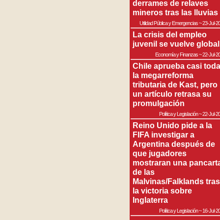
derrames de relaves
mineros tras las lluvias
Utilidad Pública y Emergencias
~
23-Jul-2
La crisis del empleo
juvenil se vuelve global
Economía y Finanzas
~
22-Jul-2
Chile aprueba casi tod
la megarreforma
tributaria de Kast, pero
un artículo retrasa su
promulgación
Política y Legislación
~
22-Jul-2
Reino Unido pide a la
FIFA investigar a
Argentina después de
que jugadores
mostraran una pancart
de las
Malvinas/Falklands tras
la victoria sobre
Inglaterra
Política y Legislación
~
16-Jul-2