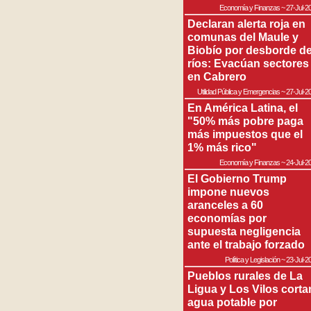
Economía y Finanzas
~
27-Jul-2
Declaran alerta roja en
comunas del Maule y
Biobío por desborde d
ríos: Evacúan sectores
en Cabrero
Utilidad Pública y Emergencias
~
27-Jul-2
En América Latina, el
"50% más pobre paga
más impuestos que el
1% más rico"
Economía y Finanzas
~
24-Jul-2
El Gobierno Trump
impone nuevos
aranceles a 60
economías por
supuesta negligencia
ante el trabajo forzado
Política y Legislación
~
23-Jul-2
Pueblos rurales de La
Ligua y Los Vilos corta
agua potable por