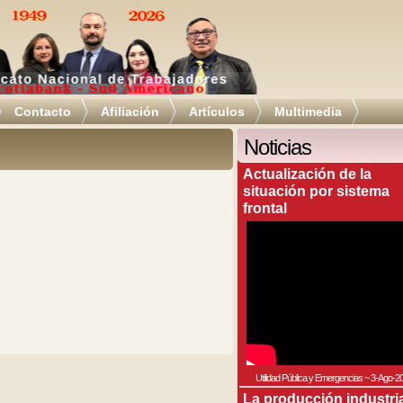
Contacto
Afiliación
Artículos
Multimedia
Noticias
Actualización de la
situación por sistema
frontal
Utilidad Pública y Emergencias
~
3-Ago-2
La producción industri