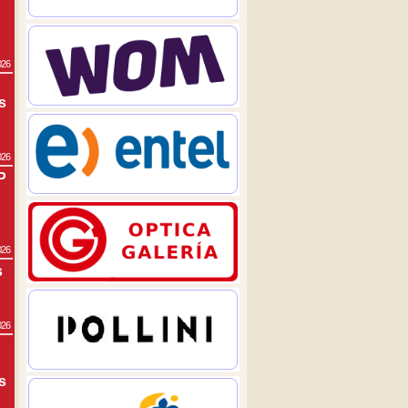
026
s
026
P
026
s
026
s