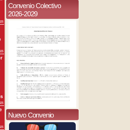
Convenio Colectivo
2026-2029
026
e
026
r
s
os
026
e
Nuevo Convenio
026