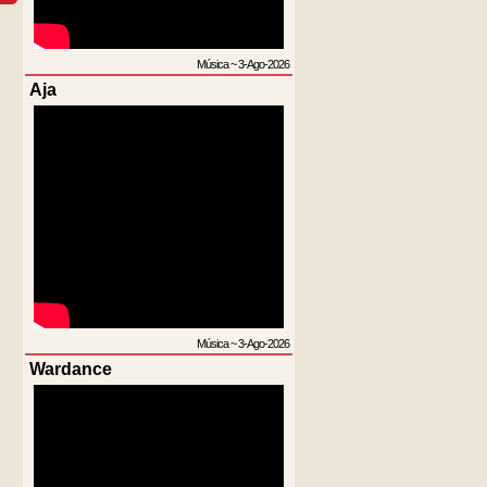
Música
~
3-Ago-2026
Aja
Música
~
3-Ago-2026
Wardance